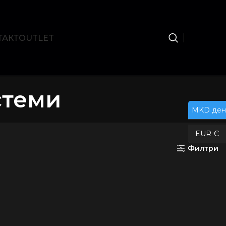
ТАКТ
OUTLET
стеми
MKD ден
EUR €
Филтри