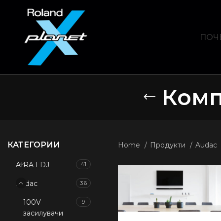
ПОЧ
Комп
КАТЕГОРИИ
Home
Продукти
Audac
AIRA I DJ
41
Audac
36
100V
9
засилувачи