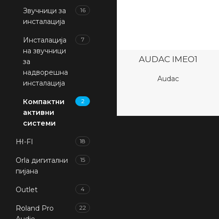
Звучници за
16
инсталација
Инсталација
7
на звучници
AUDAC IMEO1
за
надворешна
Audac
инсталација
Компактни
2
активни
системи
HI-FI
18
Orla дигитални
15
пијана
Outlet
4
Roland Pro
22