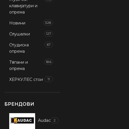
клавијатури и
опрема
Новини
328
Слушалки
127
Студиска
67
опрема
Тапани и
186
опрема
ХЕРКУЛЕС стои
11
БРЕНДОВИ
Audac
2