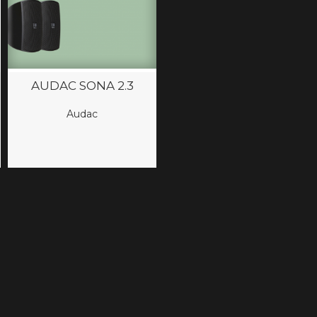
AUDAC SONA 2.3
Audac