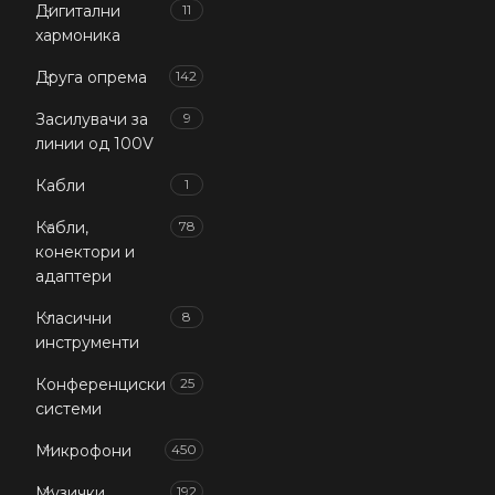
Дигитални
11
хармоника
Друга опрема
142
Засилувачи за
9
линии од 100V
Кабли
1
Кабли,
78
конектори и
адаптери
Класични
8
инструменти
Конференциски
25
системи
Микрофони
450
Музички
192