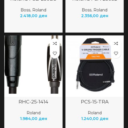
Boss
,
Roland
Boss
,
Roland
2.418,00
ден
2.356,00
ден
RHC-25-1414
PCS-15-TRA
Roland
Roland
1.984,00
ден
1.240,00
ден