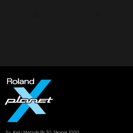
Sv. Kiril i Metodij Br 30, Skopje 1000