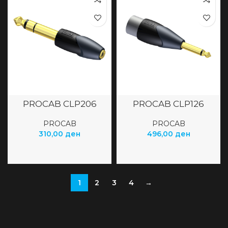
PROCAB CLP206
PROCAB CLP126
PROCAB
PROCAB
310,00
ден
496,00
ден
1
2
3
4
→