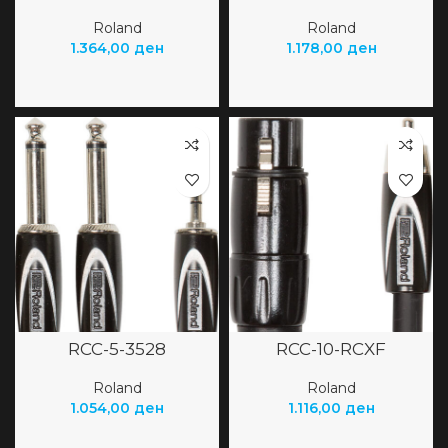
Roland
Roland
1.364,00
ден
1.178,00
ден
RCC-5-3528
RCC-10-RCXF
Roland
Roland
1.054,00
ден
1.116,00
ден