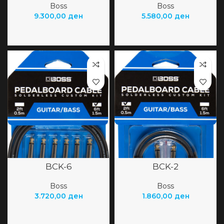
Boss
Boss
9.300,00
ден
5.580,00
ден
BCK-6
BCK-2
Boss
Boss
3.720,00
ден
1.860,00
ден