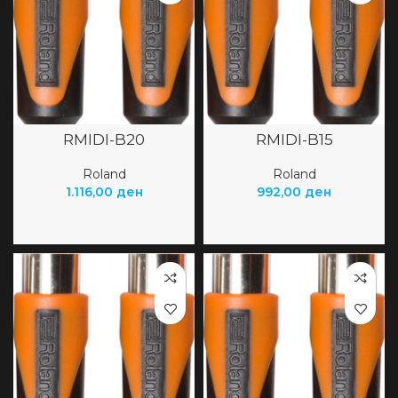
RMIDI-B20
RMIDI-B15
Roland
Roland
1.116,00
ден
992,00
ден