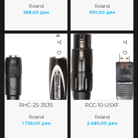
Roland
Roland
558,00
ден
930,00
ден
RHC-25-3535
RCC-10-USXF
Roland
Roland
1.736,00
ден
2.480,00
ден