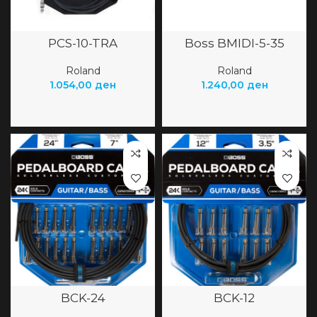
PCS-10-TRA
Boss BMIDI-5-35
Roland
Roland
1.054,00
ден
1.240,00
ден
BCK-24
BCK-12