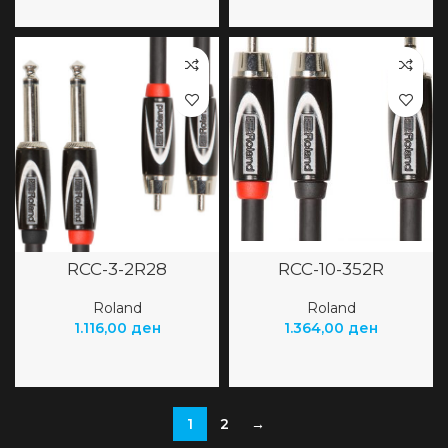
RCC-3-2R28
RCC-10-352R
Roland
Roland
1.116,00
ден
1.364,00
ден
1
2
→