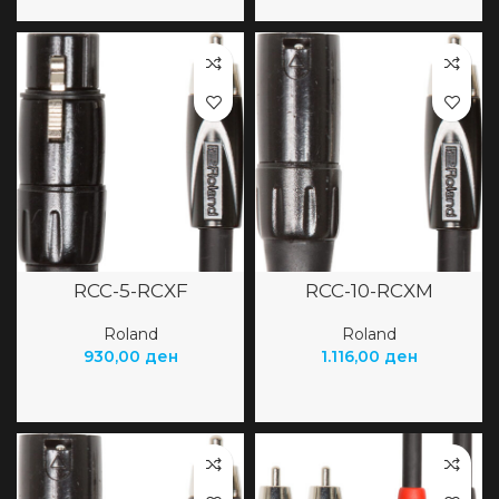
RCC-5-RCXF
RCC-10-RCXM
Roland
Roland
930,00
ден
1.116,00
ден