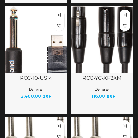
RCC-10-US14
RCC-YC-XF2XM
Roland
Roland
2.480,00
ден
1.116,00
ден