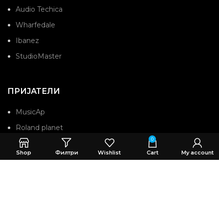
Audio Techica
Wharfedale
Ibanez
StudioMaster
ПРИЈАТЕЛИ
MusicAp
Roland planet
0
Roland
Shop
Филтри
Wishlist
Cart
My account
Worga bend
AdverCity