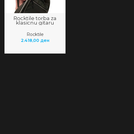
Rocktile torba za
klasicnu gitaru
Rocktile
2.418,00
ден