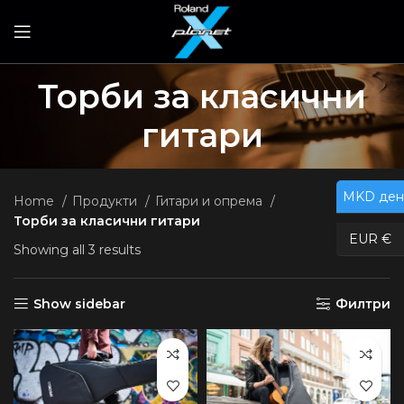
Торби за класични
гитари
MKD ден
Home
Продукти
Гитари и опрема
Торби за класични гитари
EUR €
Showing all 3 results
Show sidebar
Филтри