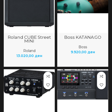
Roland CUBE Street
Boss KATANA:GO
MINI
Boss
Roland
9.920,00
ден
13.020,00
ден