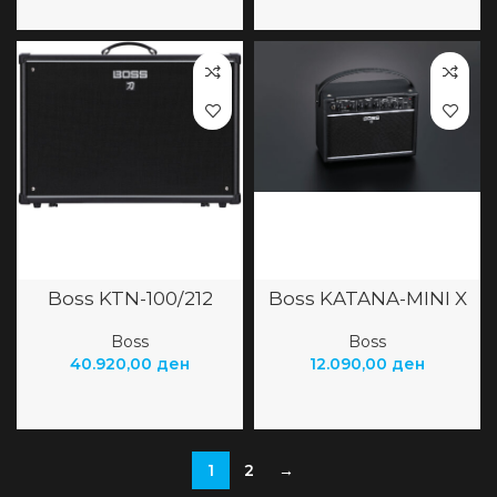
Boss KTN-100/212
Boss KATANA-MINI X
Boss
Boss
40.920,00
ден
12.090,00
ден
1
2
→