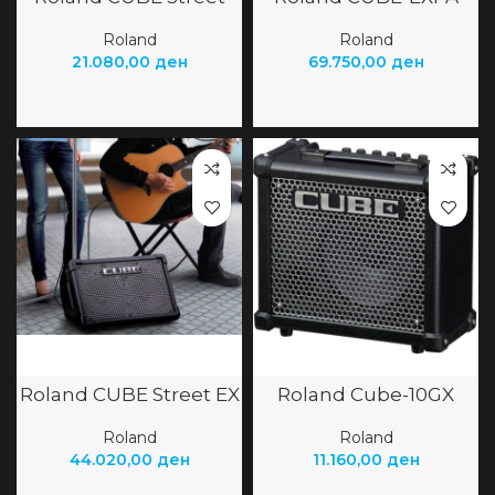
Roland
Roland
21.080,00
ден
69.750,00
ден
Roland CUBE Street EX
Roland Cube-10GX
Roland
Roland
44.020,00
ден
11.160,00
ден