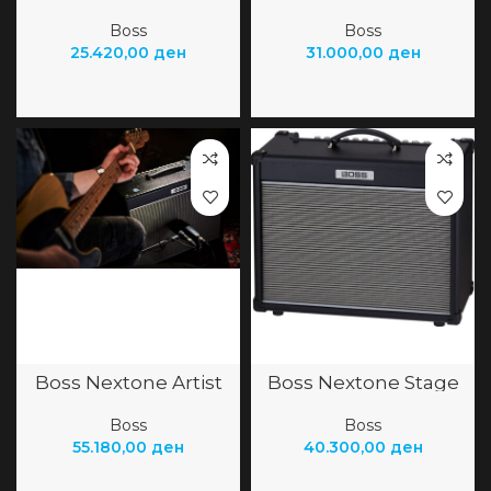
Boss
Boss
25.420,00
ден
31.000,00
ден
Boss Nextone Artist
Boss Nextone Stage
Boss
Boss
55.180,00
ден
40.300,00
ден