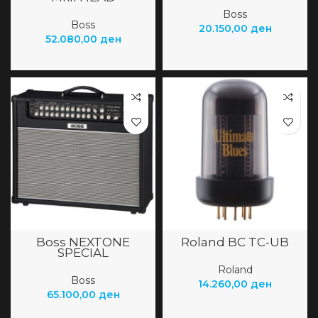
Boss
Boss
20.150,00
ден
52.080,00
ден
Boss NEXTONE
Roland BC TC-UB
SPECIAL
Roland
Boss
14.260,00
ден
65.100,00
ден