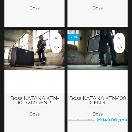
Boss
Boss
-20%
Boss KATANA KTN-
Boss KATANA KTN-100
100/212 GEN 3
GEN 3
Boss
Boss
29.140,00
ден
36.580,00
ден