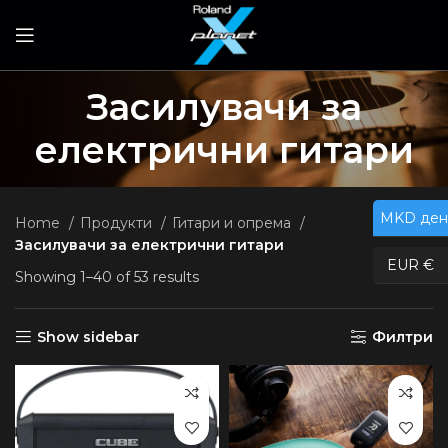
Засилувачи за
електрични гитари
MKD ден
Home
Продукти
Гитари и опрема
Засилувачи за електрични гитари
EUR €
Showing 1–40 of 53 results
Show sidebar
Филтри