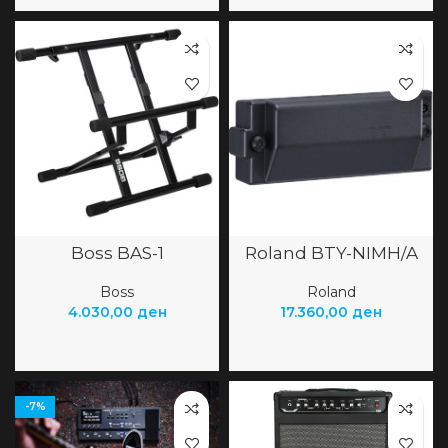
Boss BAS-1
Roland BTY-NIMH/A
Boss
Roland
4.030,00
ден
17.360,00
ден
-7%