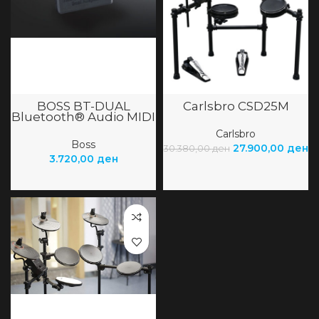
BOSS BT-DUAL
Carlsbro CSD25M
Bluetooth® Audio MIDI
Dual Adaptor
Carlsbro
Boss
27.900,00
ден
30.380,00
ден
3.720,00
ден