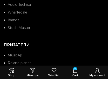
Audio Techica
Wharfedale
Ibanez
StudioMaster
ПРИЈАТЕЛИ
MusicAp
Roland planet
0
Roland
Shop
Филтри
Wishlist
Cart
My account
Worga bend
AdverCity