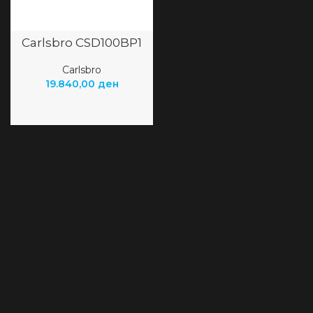
Carlsbro CSD100BP1
Carlsbro
19.840,00
ден