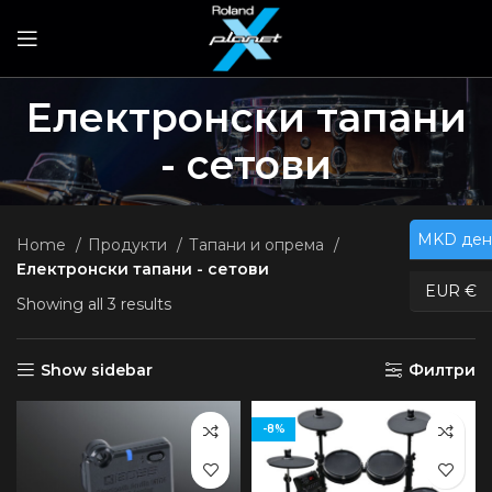
Електронски тапани
- сетови
MKD ден
Home
Продукти
Тапани и опрема
Електронски тапани - сетови
EUR €
Showing all 3 results
Show sidebar
Филтри
-8%