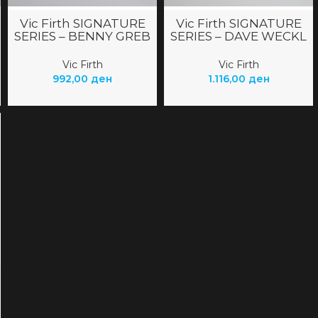
Vic Firth SIGNATURE
Vic Firth SIGNATURE
SERIES – BENNY GREB
SERIES – DAVE WECKL
EVOLUTION
Vic Firth
Vic Firth
992,00
ден
1.116,00
ден