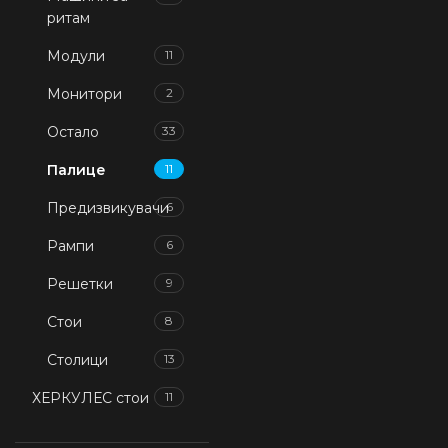
ритам
Модули
11
Монитори
2
Остало
33
Палице
11
Предизвикувачи
6
Рампи
6
Решетки
9
Стои
8
Столици
13
ХЕРКУЛЕС стои
11