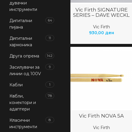
дувачки
инструменти
Vic Firth SIGNATURE
SERIES – DAVE WECKL
Дигитални
64
Vic Firth
пијана
930,00
ден
Дигитални
11
хармоника
Друга опрема
142
Засилувачи за
9
линии од 100V
Кабли
1
Кабли,
78
конектори и
адаптери
Vic Firth NOVA 5A
Класични
8
инструменти
Vic Firth