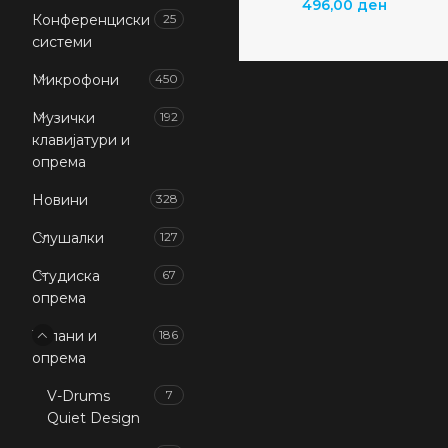
496,00
ден
Конференциски
25
системи
Микрофони
450
Музички
192
клавијатури и
опрема
Новини
328
Слушалки
127
Студиска
67
опрема
Тапани и
186
опрема
V-Drums
7
Quiet Design