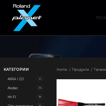
ПОЧ
КАТЕГОРИИ
Home
Продукти
Тапани
AIRA I DJ
41
Audac
36
HI-FI
18
15