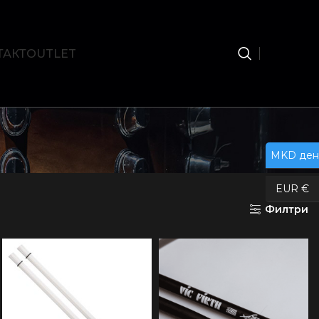
ТАКТ
OUTLET
MKD ден
EUR €
Филтри