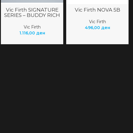
Vic Firth SIGNATURE
Vic Firth NOVA 5B
SERIES – BUDDY RICH
Vic Firth
Vic Firth
496,00
ден
1.116,00
ден