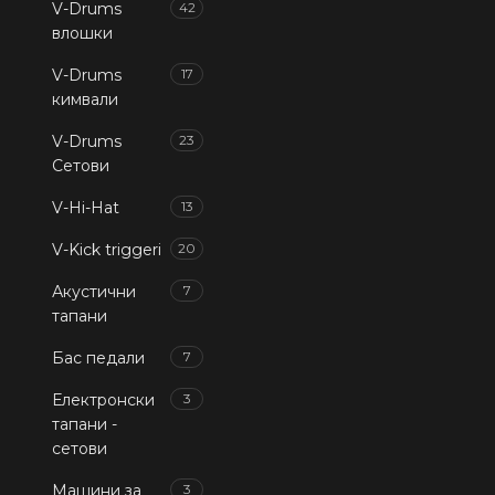
V-Drums
42
влошки
V-Drums
17
кимвали
V-Drums
23
Сетови
V-Hi-Hat
13
V-Kick triggeri
20
Акустични
7
тапани
Бас педали
7
Електронски
3
тапани -
сетови
Машини за
3