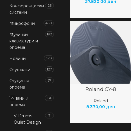
37.820,00
ден
Конференциски
25
системи
Микрофони
450
Музички
192
клавијатури и
опрема
Новини
328
Слушалки
127
Студиска
67
опрема
Roland CY-8
Тапани и
186
Roland
опрема
8.370,00
ден
V-Drums
7
Quiet Design