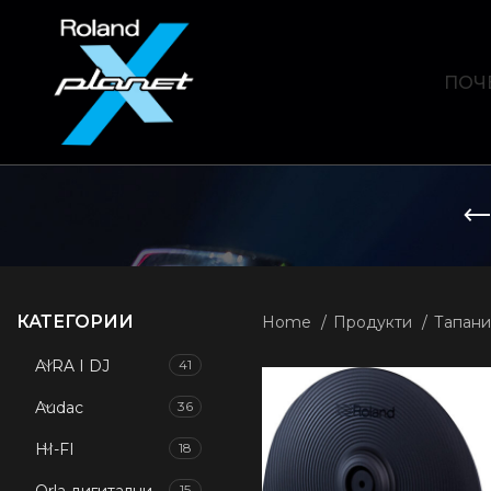
ПОЧ
КАТЕГОРИИ
Home
Продукти
Тапани
AIRA I DJ
41
Audac
36
HI-FI
18
15