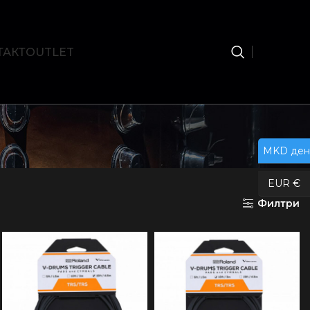
ТАКТ
OUTLET
MKD ден
EUR €
Филтри