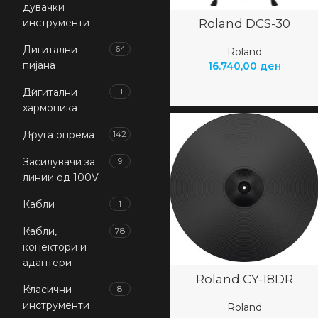
дувачки
инструменти
Roland DCS-30
Дигитални
64
Roland
пијана
16.740,00
ден
Дигитални
11
хармоника
Друга опрема
142
Засилувачи за
9
линии од 100V
Кабли
1
Кабли,
78
конектори и
адаптери
Roland CY-18DR
Класични
8
инструменти
Roland