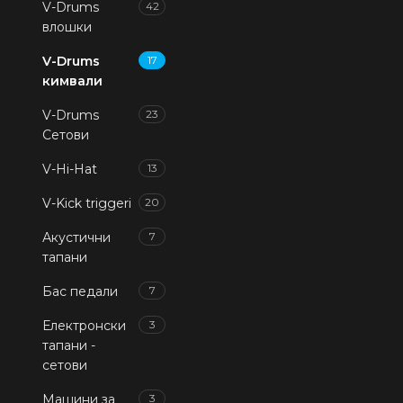
V-Drums
42
влошки
V-Drums
17
кимвали
V-Drums
23
Сетови
V-Hi-Hat
13
V-Kick triggeri
20
Акустични
7
тапани
Бас педали
7
Електронски
3
тапани -
сетови
Машини за
3