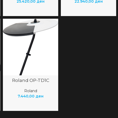
25.420,00
ден
22.940,00
ден
Roland OP-TD1C
Roland
7.440,00
ден