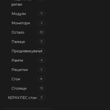
ритам
Модули
11
Монитори
2
Остало
33
Палице
11
Предизвикувачи
6
Рампи
6
Решетки
9
Стои
8
Столици
13
ХЕРКУЛЕС стои
11